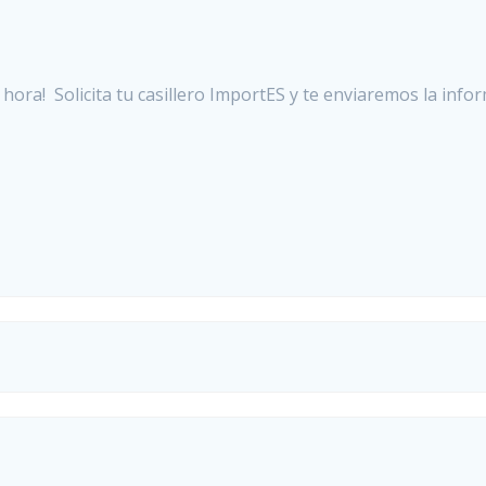
 hora! Solicita tu casillero ImportES y te enviaremos la inf