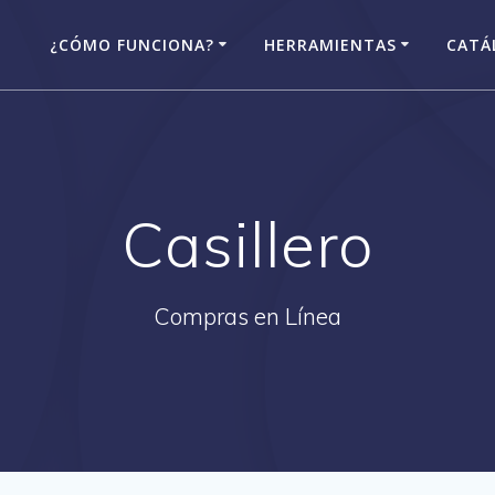
¿CÓMO FUNCIONA?
HERRAMIENTAS
CATÁ
Casillero
Compras en Línea