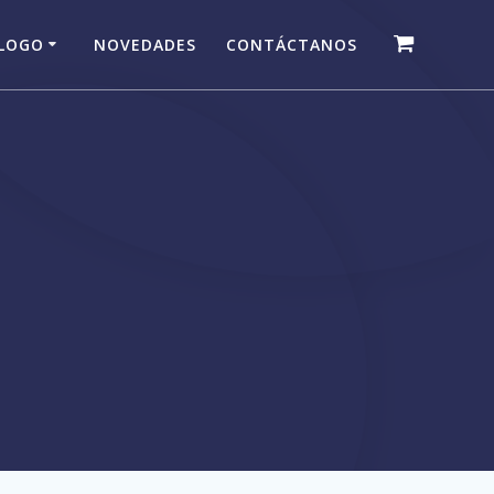
LOGO
NOVEDADES
CONTÁCTANOS