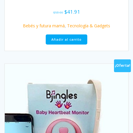
El
El
$
41.91
$
58.66
precio
precio
original
actual
Bebés y futura mamá
,
Tecnología & Gadgets
era:
es:
$58.66.
$41.91.
Añadir al carrito
¡Oferta!