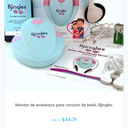
Monitor de embarazo para corazón de bebé, Bjingles
El
El
$
44.09
$
46.16
precio
precio