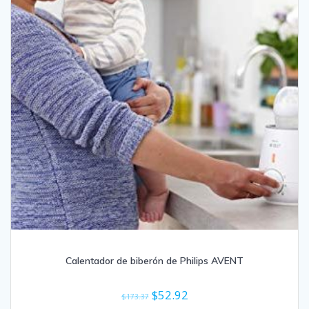
Calentador de biberón de Philips AVENT
El
El
$
52.92
$
173.37
precio
precio