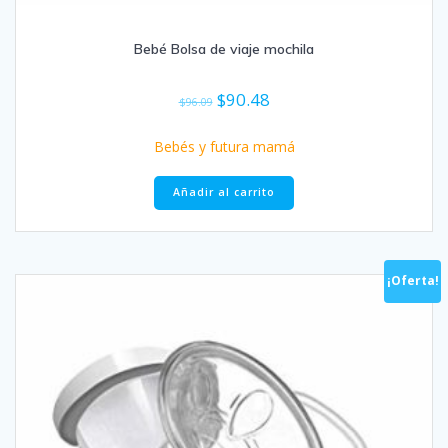
Bebé Bolsa de viaje mochila
El
El
$
90.48
$
96.09
precio
precio
original
actual
Bebés y futura mamá
era:
es:
$96.09.
$90.48.
Añadir al carrito
¡Oferta!