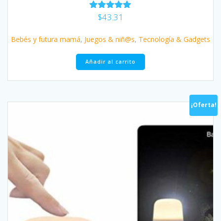
$
43.31
Valorado
con
5.00
Bebés y futura mamá
,
Juegos & niñ@s
,
Tecnología & Gadgets
de 5
Añadir al carrito
¡Oferta!