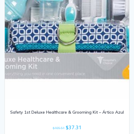
Safety 1st Deluxe Healthcare & Grooming Kit – Ártico Azul
El
El
$
37.31
$
105.51
precio
precio