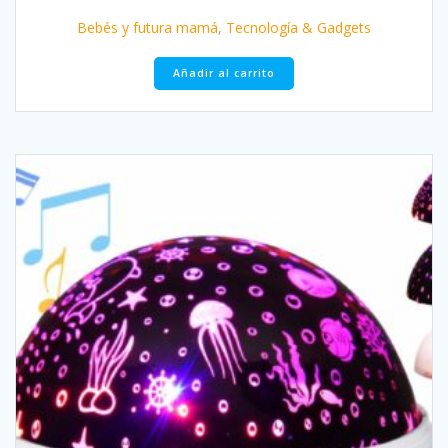
original
actual
Bebés y futura mamá
,
Tecnología & Gadgets
era:
es:
$173.37.
$52.92.
Añadir al carrito