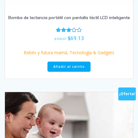
Bomba de lactancia portátil con pantalla táctil LCD inteligente
El
El
$
69.13
Valorad
$
158.07
o con
precio
precio
3.00
original
actual
de 5
Bebés y futura mamá
,
Tecnología & Gadgets
era:
es:
$158.07.
$69.13.
Añadir al carrito
¡Oferta!