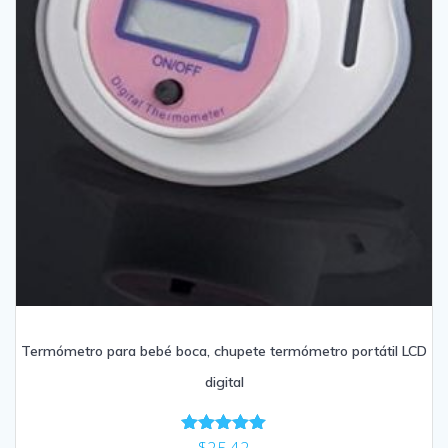
Termómetro para bebé boca, chupete termómetro portátil LCD
digital
$
25.42
Valorado