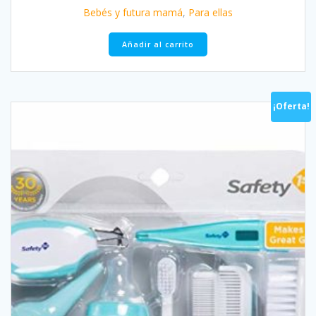
original
actual
Bebés y futura mamá
,
Para ellas
era:
es:
$46.16.
$44.09.
Añadir al carrito
¡Oferta!