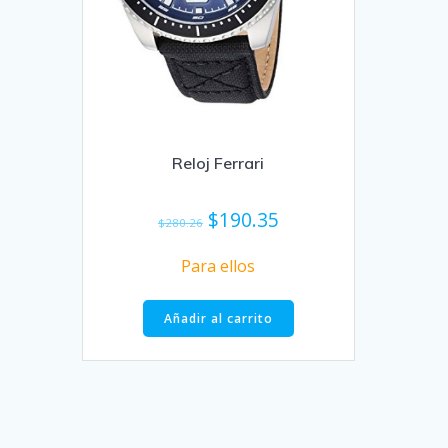
Reloj Ferrari
El
El
$
190.35
$
280.26
precio
precio
original
actual
Para ellos
era:
es:
$280.26.
$190.35.
Añadir al carrito