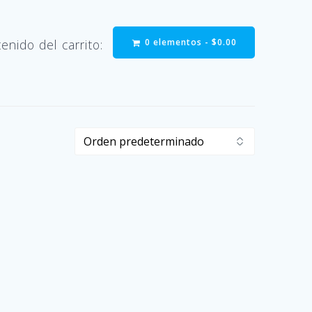
0 elementos -
$
0.00
enido del carrito: