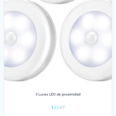
3 Luces LED de proximidad
$
33.47