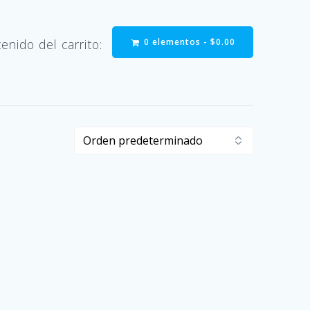
0 elementos -
$
0.00
enido del carrito: