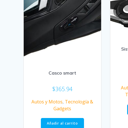
Si
Casco smart
Au
$
365.94
T
Autos y Motos
,
Tecnología &
Gadgets
Añadir al carrito