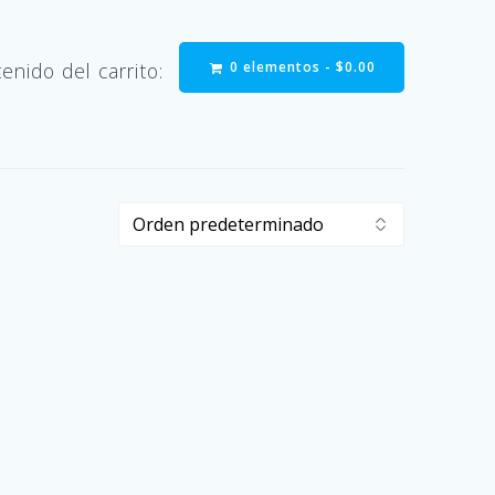
0 elementos -
$
0.00
enido del carrito: