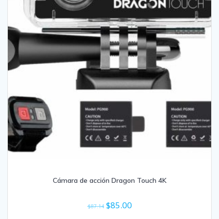
Cámara de acción Dragon Touch 4K
El
El
$
85.00
$
87.14
precio
precio