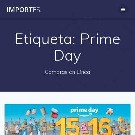
Saltar
IMPORT
ES
al
contenido
Etiqueta:
Prime
Day
Compras en Línea