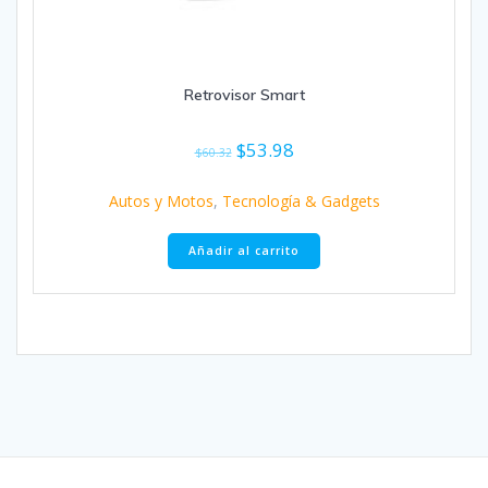
Retrovisor Smart
El
El
$
53.98
$
60.32
precio
precio
original
actual
Autos y Motos
,
Tecnología & Gadgets
era:
es:
$60.32.
$53.98.
Añadir al carrito