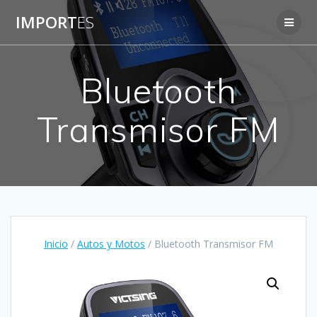
Saltar
IMPORT
ES
al
contenido
Bluetooth
Transmisor FM
Inicio
/
Autos y Motos
/ Bluetooth Transmisor FM