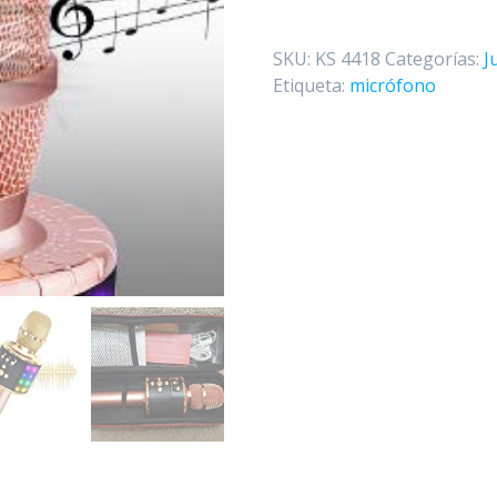
inalámbrico
Bluetooth
SKU:
KS 4418
Categorías:
J
de
Etiqueta:
micrófono
karaoke
con
luces
LED
cantidad