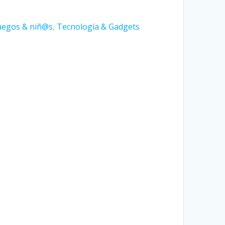
uegos & niñ@s
,
Tecnología & Gadgets