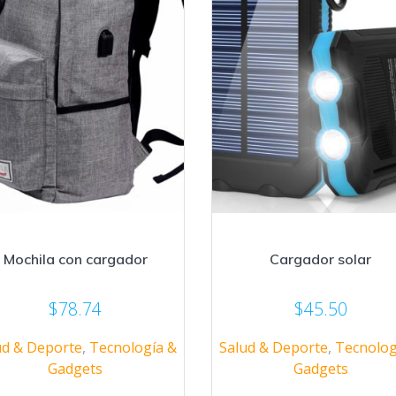
Mochila con cargador
Cargador solar
$
78.74
$
45.50
ud & Deporte
,
Tecnología &
Salud & Deporte
,
Tecnolog
Gadgets
Gadgets