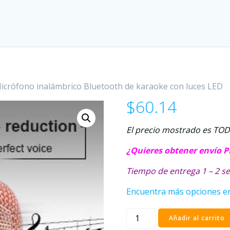
crófono inalámbrico Bluetooth de karaoke con luces LED
$
60.14
El precio mostrado es TO
¿Quieres obtener envío 
Tiempo de entrega 1 – 2
Encuentra más opciones en 
BONAOK
Añadir al carrito
Micrófono