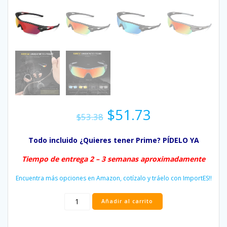
El
El
$
51.73
$
53.38
precio
precio
original
actual
Todo incluido ¿Quieres tener Prime? PÍDELO YA
era:
es:
$53.38.
$51.73.
Tiempo de entrega 2 – 3 semanas aproximadamente
Encuentra más opciones en Amazon, cotízalo y tráelo con ImportES!!
Gafas
Añadir al carrito
de
sol