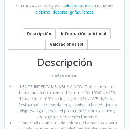
deportivas
SKU:
KS 4287
Categoría:
Salud & Deporte
Etiquetas:
polarizadas
ciclismo
,
deporte
,
gafas
,
lentes
TOREGE
cantidad
Descripción
Información adicional
Valoraciones (0)
Descripción
Gafas de sol
LENTE INTERCAMBIABLE CINCO- Todas las lentes
tienen un recubrimiento de protección 100% UV400,
bloquean el 100% de los rayos UVA y UVB dañinos.
Restaura el color verdadero, elimina la luz reflejada y
dispersa light，make el paisaje más claro y suave y
protege los ojos perfectamente.
El principal es un lente de colores ,el amarillo es para
actividades nocturnas, el balcón está polarizado para