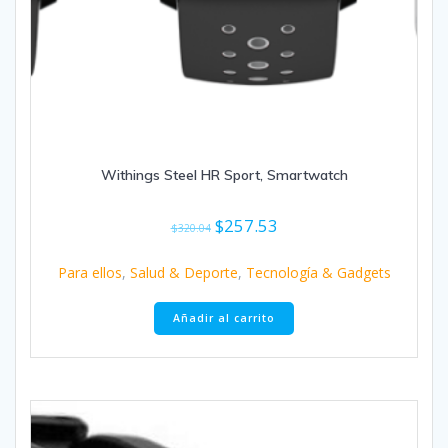
Withings Steel HR Sport, Smartwatch
El
El
$
257.53
$
320.04
precio
precio
original
actual
Para ellos
,
Salud & Deporte
,
Tecnología & Gadgets
era:
es:
$320.04.
$257.53.
Añadir al carrito