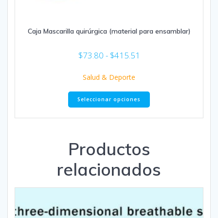
Caja Mascarilla quirúrgica (material para ensamblar)
Rango
$
73.80
-
$
415.51
de
precios:
Salud & Deporte
desde
Este
$73.80
Seleccionar opciones
producto
hasta
tiene
$415.51
múltiples
variantes.
Las
Productos
opciones
se
relacionados
pueden
elegir
en
la
página