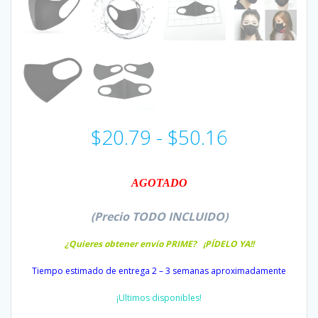
Rango
$
20.79
-
$
50.16
de
precios:
desde
AGOTADO
$20.79
hasta
(Precio TODO INCLUIDO)
$50.16
¿Quieres obtener envío PRIME
? ¡PÍDELO YA!!
Tiempo estimado de entrega 2 – 3 semanas aproximadamente
¡Ultimos disponibles!