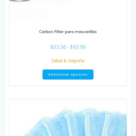
Carbon Filter para mascarillas
Rango
$
33.36
-
$
93.96
de
precios:
Salud & Deporte
desde
Este
$33.36
Seleccionar opciones
producto
hasta
tiene
$93.96
múltiples
variantes.
Las
opciones
se
pueden
elegir
en