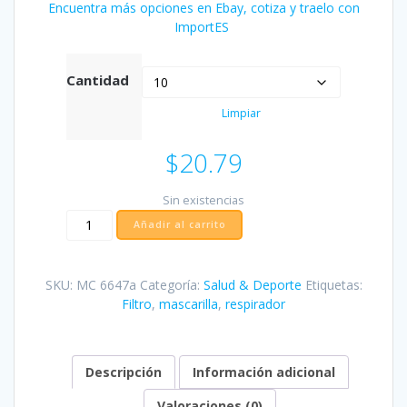
Encuentra más opciones en Ebay, cotiza y traelo con
ImportES
Cantidad
Limpiar
$
20.79
Sin existencias
Reusable
Añadir al carrito
Face
Masks
cantidad
SKU:
MC 6647a
Categoría:
Salud & Deporte
Etiquetas:
Filtro
,
mascarilla
,
respirador
Descripción
Información adicional
Valoraciones (0)