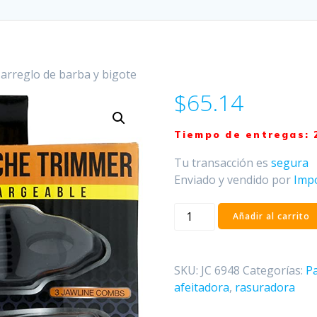
 arreglo de barba y bigote
$
65.14
Tiempo de entregas: 
Tu
transacción es
segura
Enviado y vendido por
Imp
Sistema
Añadir al carrito
de
arreglo
de
SKU:
JC 6948
Categorías:
Pa
barba
afeitadora
,
rasuradora
y
bigote