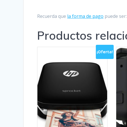
Recuerda que
la forma de pago
puede ser: 
Productos relac
¡Oferta!