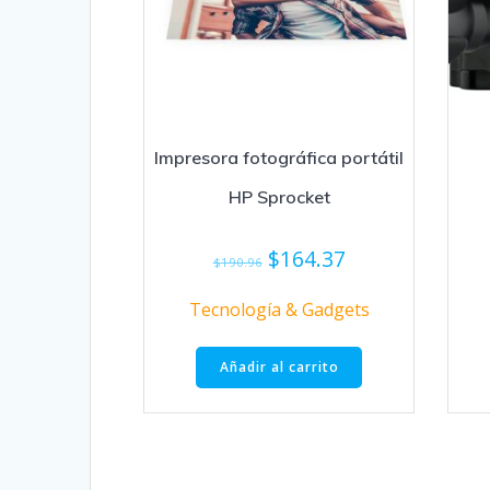
Impresora fotográfica portátil
HP Sprocket
El
El
$
164.37
$
190.96
precio
precio
original
actual
Tecnología & Gadgets
era:
es:
$190.96.
$164.37.
Añadir al carrito