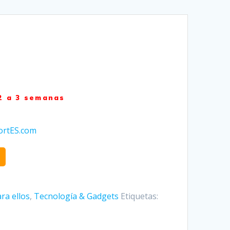
2 a 3 semanas
ortES.com
ra ellos
,
Tecnología & Gadgets
Etiquetas: