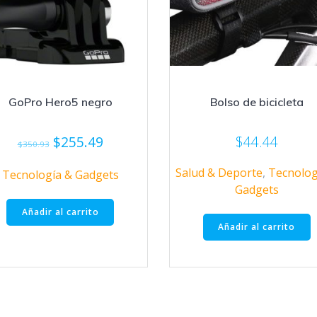
GoPro Hero5 negro
Bolso de bicicleta
El
El
$
255.49
$
44.44
$
350.93
precio
precio
Salud & Deporte
,
Tecnolog
original
actual
Tecnología & Gadgets
Gadgets
era:
es:
$350.93.
$255.49.
Añadir al carrito
Añadir al carrito