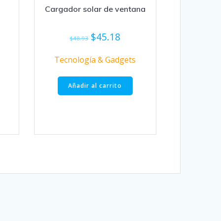
Cargador solar de ventana
El
El
$
45.18
$
48.93
precio
precio
original
actual
Tecnología & Gadgets
era:
es:
$48.93.
$45.18.
Añadir al carrito