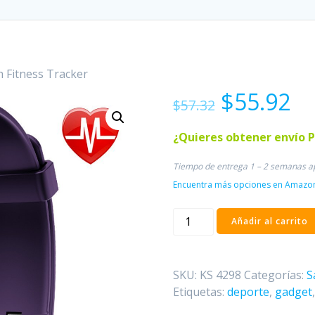
 Fitness Tracker
El
El
$
55.92
$
57.32
precio
pr
original
ac
¿Quieres obtener envío 
era:
es
$57.32.
$5
Tiempo de entrega 1 – 2 semanas 
Encuentra más opciones en Amazon, 
Smartwatch
Añadir al carrito
Fitness
Tracker
cantidad
SKU:
KS 4298
Categorías:
S
Etiquetas:
deporte
,
gadget