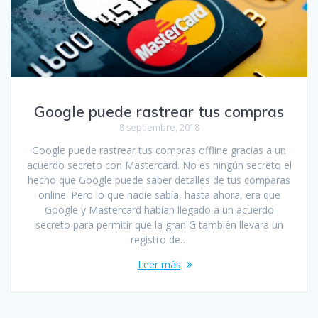
Google puede rastrear tus compras
8 septiembre, 2018
Google puede rastrear tus compras offline gracias a un
acuerdo secreto con Mastercard. No es ningún secreto el
hecho que Google puede saber detalles de tus comparas
online. Pero lo que nadie sabía, hasta ahora, era que
Google y Mastercard habían llegado a un acuerdo
secreto para permitir que la gran G también llevara un
registro de…
Leer más