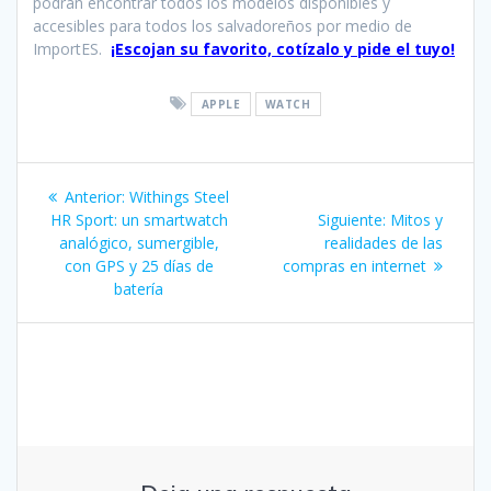
podrán encontrar todos los modelos disponibles y
accesibles para todos los salvadoreños por medio de
ImportES.
¡Escojan su favorito, cotízalo y pide el tuyo!
APPLE
WATCH
Navegación
Entrada
Anterior:
Withings Steel
de
anterior:
Siguiente
HR Sport: un smartwatch
Siguiente:
Mitos y
entrada:
analógico, sumergible,
realidades de las
entradas
con GPS y 25 días de
compras en internet
batería