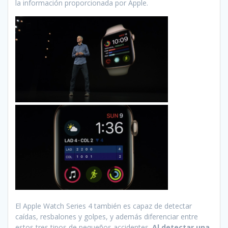
la información proporcionada por Apple.
El Apple Watch Series 4 también es capaz de detectar
caídas, resbalones y golpes, y además diferenciar entre
estos tres tipos de pequeños accidentes.
Al detectar una