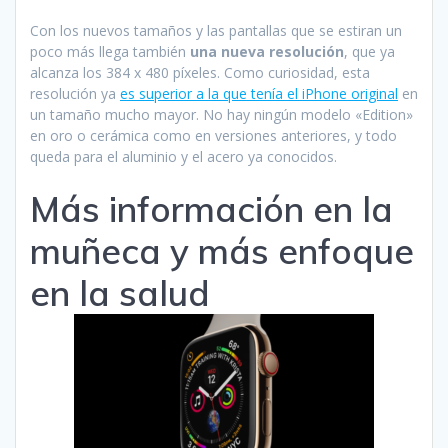
Con los nuevos tamaños y las pantallas que se estiran un
poco más llega también
una nueva resolución
, que ya
alcanza los 384 x 480 píxeles. Como curiosidad, esta
resolución ya
es superior a la que tenía el iPhone original
en
un tamaño mucho mayor. No hay ningún modelo «Edition»
en oro o cerámica como en versiones anteriores, y todo
queda para el aluminio y el acero ya conocidos.
Más información en la
muñeca y más enfoque
en la salud