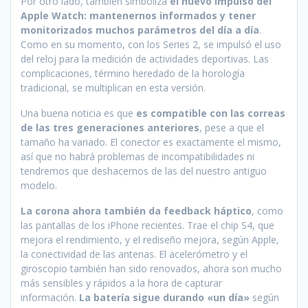
Por otro lado, también simboliza
el nuevo impulso del
Apple Watch: mantenernos informados y tener
monitorizados muchos parámetros del día a día
.
Como en su momento, con los Series 2, se impulsó el uso
del reloj para la medición de actividades deportivas. Las
complicaciones, término heredado de la horología
tradicional, se multiplican en esta versión.
Una buena noticia es que
es compatible con las correas
de las tres generaciones anteriores
, pese a que el
tamaño ha variado. El conector es exactamente el mismo,
así que no habrá problemas de incompatibilidades ni
tendremos que deshacernos de las del nuestro antiguo
modelo.
La corona ahora también da feedback háptico
, como
las pantallas de los iPhone recientes. Trae el chip S4, que
mejora el rendimiento, y el rediseño mejora, según Apple,
la conectividad de las antenas. El acelerómetro y el
giroscopio también han sido renovados, ahora son mucho
más sensibles y rápidos a la hora de capturar
información.
La batería sigue durando «un día»
según