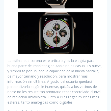
La esfera que corona este artículo y es la elegida para
buena parte del marketing de Apple no es casual. Es nueva,
y simboliza por un lado la capacidad de la nueva pantalla,
de mayor tamaño y resolución, para mostrar más
información simultánea. A gusto del usuario quedará
personalizarla según le interese, quizás a los vecinos del
norte no les resulte tan prioritario tener controlado el nivel
de radiación ultravioleta. Junto a ellas llegan muchas más
esferas, tanto analógicas como digitales.