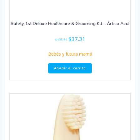
Safety 1st Deluxe Healthcare & Grooming Kit – Ártico Azul
El
El
$
37.31
$
105.51
precio
precio
original
actual
Bebés y futura mamá
era:
es:
$105.51.
$37.31.
Añadir al carrito