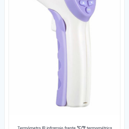
Termómetro IR infrarrojo frente ℃/℉ termométrica