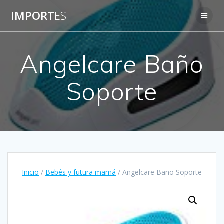
Saltar
IMPORT
ES
al
contenido
Angelcare Baño
Soporte
Inicio
/
Bebés y futura mamá
/ Angelcare Baño Soporte