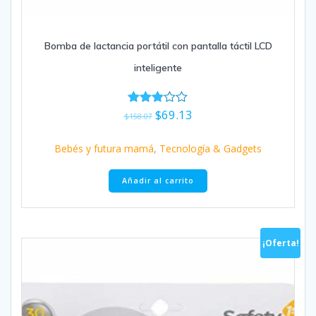
Bomba de lactancia portátil con pantalla táctil LCD
inteligente
El
El
$
69.13
Valorad
$
158.07
o con
precio
precio
3.00
original
actual
de 5
Bebés y futura mamá
,
Tecnología & Gadgets
era:
es:
$158.07.
$69.13.
Añadir al carrito
¡Oferta!