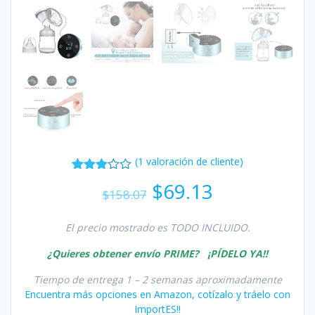
(
1
valoración de cliente)
Valorado
1
El
El
$
69.13
con
$
158.07
precio
precio
3.00
de
original
actual
5 en
base
El precio mostrado es TODO INCLUIDO.
era:
es:
a
$158.07.
$69.13.
valoración
¿Quieres obtener envío PRIME
? ¡PÍDELO YA!!
de un
cliente
Tiempo de entrega 1 – 2 semanas aproximadamente
Encuentra más opciones en Amazon, cotízalo y tráelo con
ImportES!!