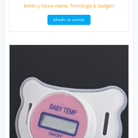
original
actual
Bebés y futura mamá
,
Tecnología & Gadgets
era:
es:
$173.37.
$52.92.
Añadir al carrito