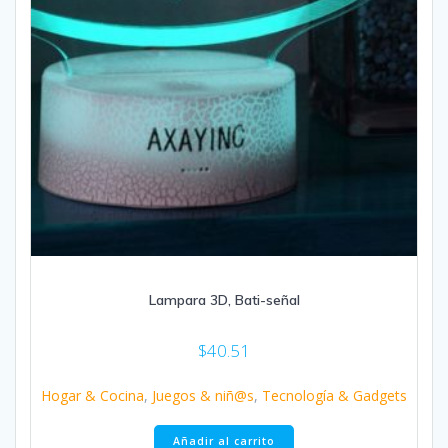
Lampara 3D, Bati-señal
$
40.51
Hogar & Cocina
,
Juegos & niñ@s
,
Tecnología & Gadgets
Añadir al carrito