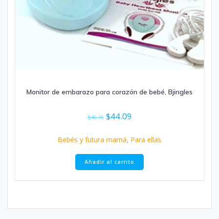
Monitor de embarazo para corazón de bebé, Bjingles
El
El
$
44.09
$
46.16
precio
precio
original
actual
Bebés y futura mamá
,
Para ellas
era:
es:
$46.16.
$44.09.
Añadir al carrito