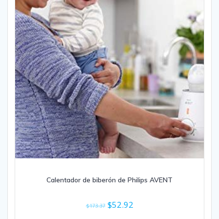
Calentador de biberón de Philips AVENT
El
El
$
52.92
$
173.37
precio
precio