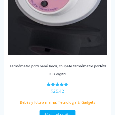
Termómetro para bebé boca, chupete termómetro portátil
LCD digital
$
25.42
Valorado
con
5.00
Bebés y futura mamá
,
Tecnología & Gadgets
de 5
Añadir al carrito