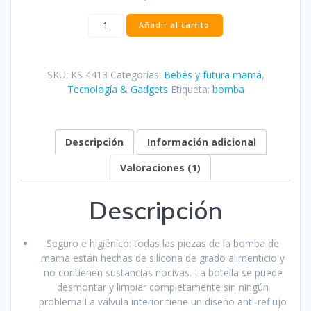
Bomba
Añadir al carrito
de
lactancia
portátil
SKU:
KS 4413
Categorías:
Bebés y futura mamá
,
con
Tecnología & Gadgets
Etiqueta:
bomba
pantalla
táctil
LCD
inteligente
Descripción
Información adicional
cantidad
Valoraciones (1)
Descripción
Seguro e higiénico: todas las piezas de la bomba de
mama están hechas de silicona de grado alimenticio y
no contienen sustancias nocivas. La botella se puede
desmontar y limpiar completamente sin ningún
problema.La válvula interior tiene un diseño anti-reflujo