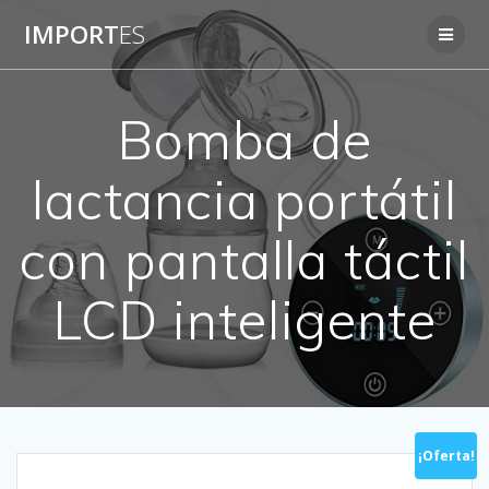
Saltar
IMPORT
ES
al
contenido
Bomba de
lactancia portátil
con pantalla táctil
LCD inteligente
¡Oferta!