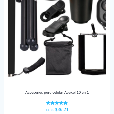
Accesorios para celular Apexel 10 en 1
El
El
$
36.21
Valorado
$
39.05
con