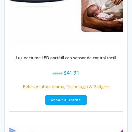
Luz nocturna LED portátil con sensor de control táctil
El
El
$
41.91
$
58.66
precio
precio
original
actual
Bebés y futura mamá
,
Tecnología & Gadgets
era:
es:
$58.66.
$41.91.
Añadir al carrito