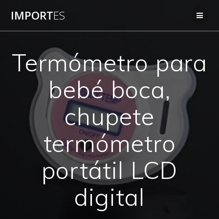
Saltar
IMPORT
ES
al
contenido
Termómetro para
bebé boca,
chupete
termómetro
portátil LCD
digital