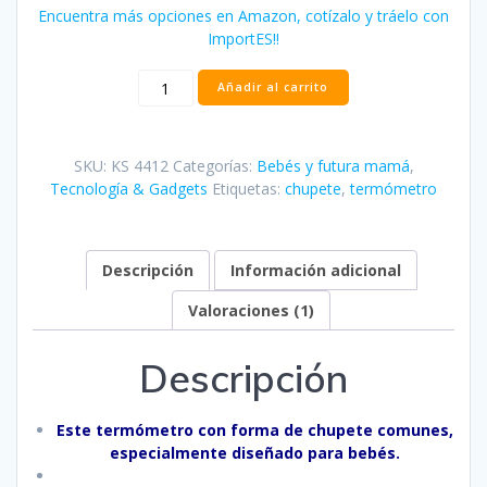
Encuentra más opciones en Amazon, cotízalo y tráelo con
ImportES!!
Termómetro
Añadir al carrito
para
bebé
boca,
SKU:
KS 4412
Categorías:
Bebés y futura mamá
,
chupete
Tecnología & Gadgets
Etiquetas:
chupete
,
termómetro
termómetro
portátil
LCD
digital
Descripción
Información adicional
cantidad
Valoraciones (1)
Descripción
Este termómetro con forma de chupete comunes,
especialmente diseñado para bebés.