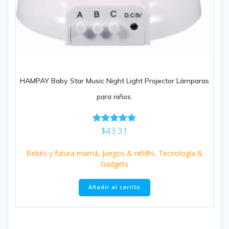
HAMPAY Baby Star Music Night Light Projector Lámparas
para niños.
$
43.31
Valorado
con
5.00
Bebés y futura mamá
,
Juegos & niñ@s
,
Tecnología &
de 5
Gadgets
Añadir al carrito