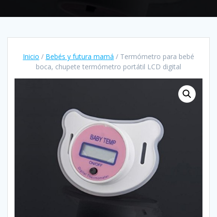
Inicio
/
Bebés y futura mamá
/ Termómetro para bebé
boca, chupete termómetro portátil LCD digital