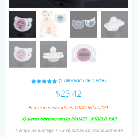
(
1
valoración de cliente)
1
Valorado
$
25.42
con
5.00
de
5 en base
a
valoración
El precio mostrado es TODO INCLUIDO.
de un
cliente
¿Quieres obtener envío PRIME
? ¡PÍDELO YA!!
Tiempo de entrega 1 – 2 semanas aproximadamente