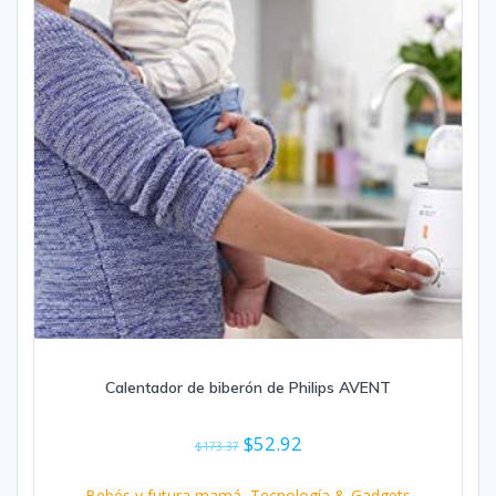
Calentador de biberón de Philips AVENT
El
El
$
52.92
$
173.37
precio
precio
original
actual
Bebés y futura mamá
,
Tecnología & Gadgets