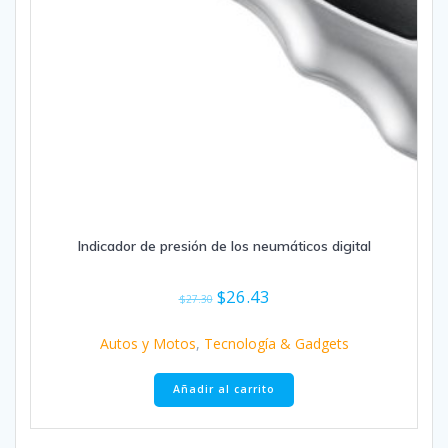
Indicador de presión de los neumáticos digital
El
El
$
26.43
$
27.30
precio
precio
original
actual
Autos y Motos
,
Tecnología & Gadgets
era:
es:
$27.30.
$26.43.
Añadir al carrito