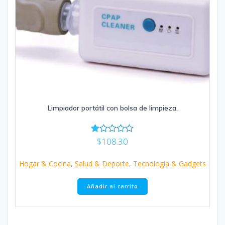
Limpiador portátil con bolsa de limpieza.
$
108.30
Va
lor
ad
Hogar & Cocina
,
Salud & Deporte
,
Tecnología & Gadgets
o
co
n
Añadir al carrito
1.
00
de
5