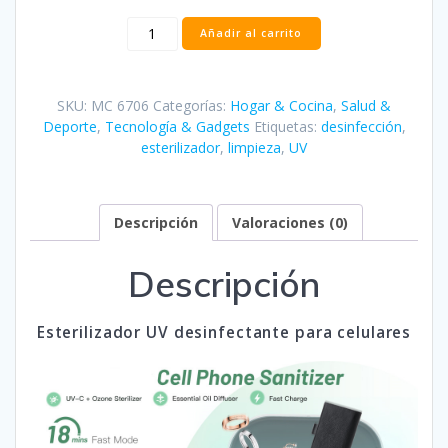
Esterilizador
Añadir al carrito
UV
desinfectante
para
SKU:
MC 6706
Categorías:
Hogar & Cocina
,
Salud &
celulares
Deporte
,
Tecnología & Gadgets
Etiquetas:
desinfección
,
cantidad
esterilizador
,
limpieza
,
UV
Descripción
Valoraciones (0)
Descripción
Esterilizador UV desinfectante para celulares