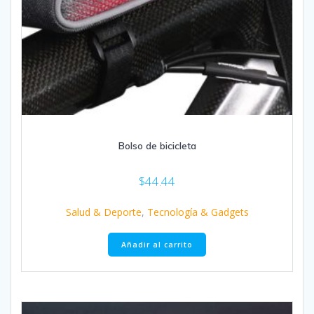
Bolso de bicicleta
$
44.44
Salud & Deporte
,
Tecnología & Gadgets
Añadir al carrito