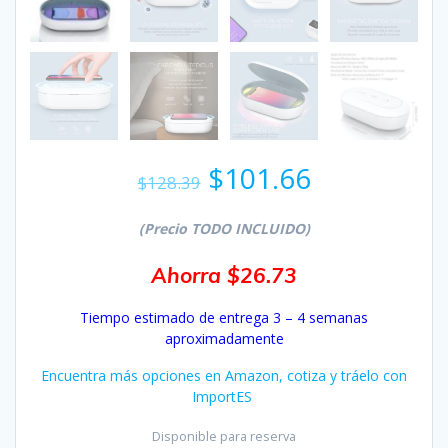
El
El
$
101.66
$
128.39
precio
precio
original
actual
(Precio TODO INCLUIDO)
era:
es:
$128.39.
$101.66.
Ahorra $26.73
Tiempo estimado de entrega 3 – 4 semanas
aproximadamente
Encuentra más opciones en Amazon, cotiza y tráelo con
ImportES
Disponible para reserva