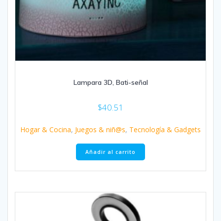
Lampara 3D, Bati-señal
$
40.51
Hogar & Cocina
,
Juegos & niñ@s
,
Tecnología & Gadgets
Añadir al carrito