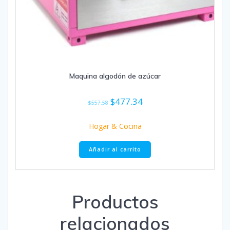
Maquina algodón de azúcar
El
El
$
477.34
$
557.58
precio
precio
original
actual
Hogar & Cocina
era:
es:
$557.58.
$477.34.
Añadir al carrito
Productos
relacionados