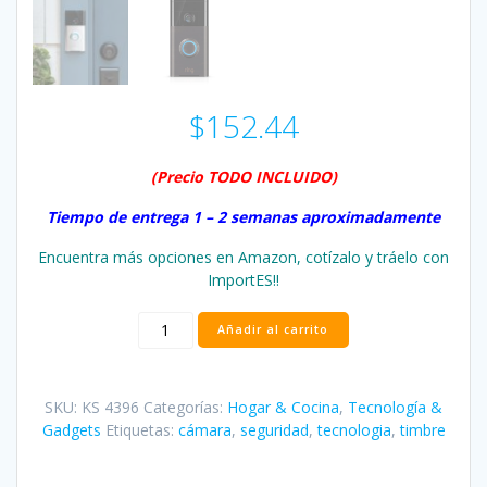
$
152.44
(Precio TODO INCLUIDO)
Tiempo de entrega 1 – 2 semanas aproximadamente
Encuentra más opciones en Amazon, cotízalo y tráelo con
ImportES!!
Timbre
Añadir al carrito
Ring
Wi-
Fi
SKU:
KS 4396
Categorías:
Hogar & Cocina
,
Tecnología &
HD
Gadgets
Etiquetas:
cámara
,
seguridad
,
tecnologia
,
timbre
cámara
cantidad