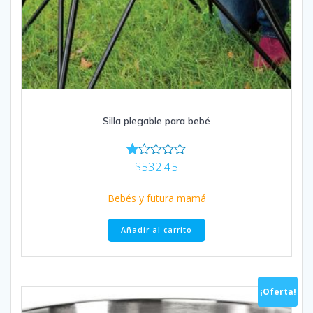
Silla plegable para bebé
$
532.45
Va
lor
ad
Bebés y futura mamá
o
co
n
Añadir al carrito
1.
00
de
5
¡Oferta!