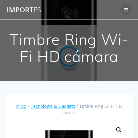
Saltar
IMPORT
ES
al
contenido
Timbre Ring Wi-
Fi HD cámara
Inicio
/
Tecnología & Gadgets
/ Timbre Ring Wi-Fi HD
cámara