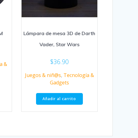
FM
Lámpara de mesa 3D de Darth
Vader, Star Wars
$
36.90
a &
Juegos & niñ@s
,
Tecnología &
Gadgets
Añadir al carrito