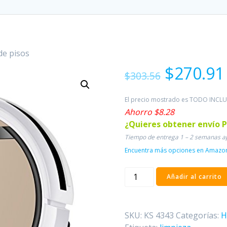
de pisos
El
$
270.91
$
303.56
precio
original
El precio mostrado es TODO INCLU
era:
Ahorro $8.28
$303.56.
¿Quieres obtener envío 
Tiempo de entrega 1 – 2 semanas 
Encuentra más opciones en Amazon, 
Limpiador
Añadir al carrito
de
pisos
cantidad
SKU:
KS 4343
Categorías:
H