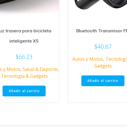
uz trasera para bicicleta
Bluetooth Transmisor 
inteligente X5
$
40.87
$
66.23
Autos y Motos
,
Tecnologí
Gadgets
s y Motos
,
Salud & Deporte
,
Tecnología & Gadgets
Añadir al carrito
Añadir al carrito