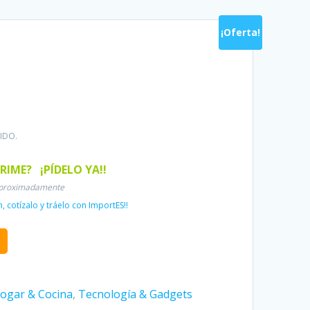
¡Oferta!
El
precio
actual
IDO.
es:
$270.91.
PRIME
? ¡PÍDELO YA!!
aproximadamente
cotízalo y tráelo con ImportES!!
ogar & Cocina
,
Tecnología & Gadgets