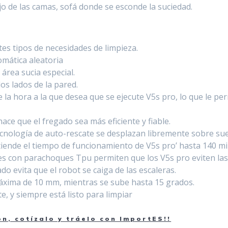
jo de las camas, sofá donde se esconde la suciedad.
tes tipos de necesidades de limpieza.
omática aleatoria
área sucia especial.
los lados de la pared.
 la hora a la que desea que se ejecute V5s pro, lo que le pe
ce que el fregado sea más eficiente y fiable.
nología de auto-rescate se desplazan libremente sobre suel
tiende el tiempo de funcionamiento de V5s pro’ hasta 140 mi
es con parachoques Tpu permiten que los V5s pro eviten las
o evita que el robot se caiga de las escaleras.
áxima de 10 mm, mientras se sube hasta 15 grados.
, y siempre está listo para limpiar
, cotízalo y tráelo con ImportES!!