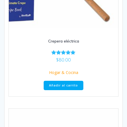
Crepera eléctrica
$
80.00
Valorado
con
5.00
Hogar & Cocina
de 5
Añadir al carrito