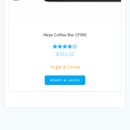
Ninja Coffee Bar CF091
$
363.20
Valorado
con
4.00
Hogar & Cocina
de 5
Añadir al carrito