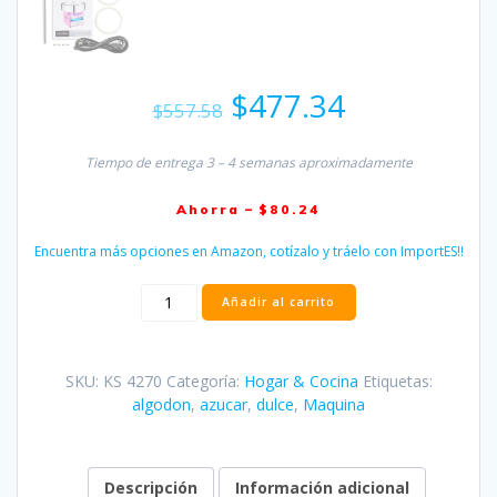
El
El
$
477.34
$
557.58
precio
precio
original
actual
era:
es:
Tiempo de entrega 3 – 4 semanas aproximadamente
$557.58.
$477.34.
Ahorra – $80.24
Encuentra más opciones en Amazon, cotízalo y tráelo con ImportES!!
Maquina
Añadir al carrito
algodón
de
azúcar
SKU:
KS 4270
Categoría:
Hogar & Cocina
Etiquetas:
cantidad
algodon
,
azucar
,
dulce
,
Maquina
Descripción
Información adicional