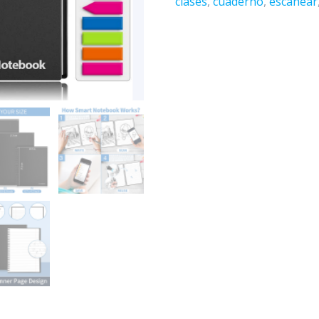
clases
,
cuaderno
,
escanear