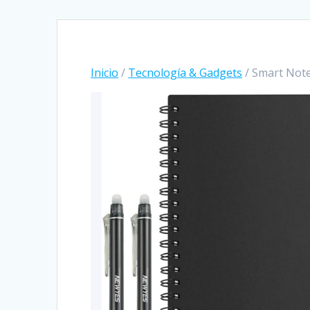
Inicio
/
Tecnología & Gadgets
/ Smart Not