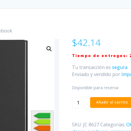
ebook
$
42.14
Tiempo de entregas: 
Tu
transacción es
segura
Enviado y vendido por
Imp
Disponible para reserva
Smart
Añadir al carrito
Notebook
cantidad
SKU:
JC 8627
Categorías:
O