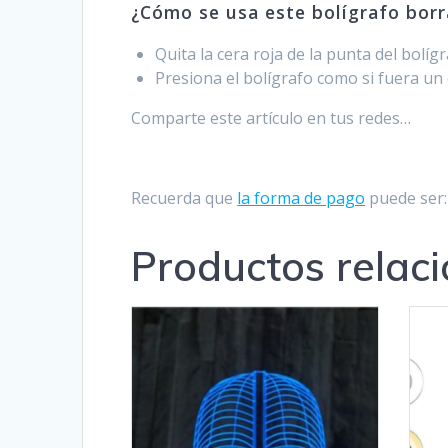
¿Cómo se usa este bolígrafo borr
Quita la cera roja de la punta del bolígr
Presiona el bolígrafo como si fuera un
Comparte este artículo en tus redes…
Recuerda que
la forma de pago
puede ser: 
Productos relac