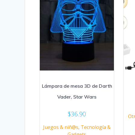
Lámpara de mesa 3D de Darth
Vader, Star Wars
$
36.90
Ot
Juegos & niñ@s
,
Tecnología &
Gadgets