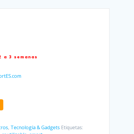
2 a 3 semanas
ortES.com
tros
,
Tecnología & Gadgets
Etiquetas: