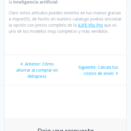
la
inteligencia artificial.
Claro estos artículos puedes tenerlos en tus manos gracias
a ImportES, de hecho en nuestro catalogo podras encontar
la opción con precio completo de la
ILIFE V5s Pro
que es
uno de los modelos muy completos y más vendidos.
Navegación
Entrada
Anterior:
Cómo
Siguiente
Siguiente:
Calcula tus
de
anterior:
ahorrar al comprar en
entrada:
costos de envío
AliExpress
entradas
Deja una respuesta