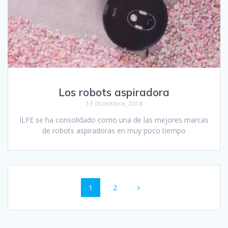
Los robots aspiradora
13 diciembre, 2018
ILFE se ha consolidado como una de las mejores marcas
de robots aspiradoras en muy poco tiempo
Navegación
Página
Página
1
2
de
entradas